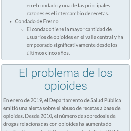
Harm Reduction
en el condado y una de las principales
razones es el intercambio de recetas.
Naloxone
Condado de Fresno
El condado tiene la mayor cantidad de
Wound Care
usuarios de opioides en el valle central y ha
empeorado significativamente desde los
Medications For Opioid Use Disorder
últimos cinco años.
Pregnant and Parenting
El problema de los
Syringe and Naloxone Access in CA
opioides
En enero de 2019, el Departamento de Salud Pública
emitió una alerta sobre el abuso de recetas a base de
opioides. Desde 2010, el número de sobredosis de
drogas relacionadas con opioides ha aumentado