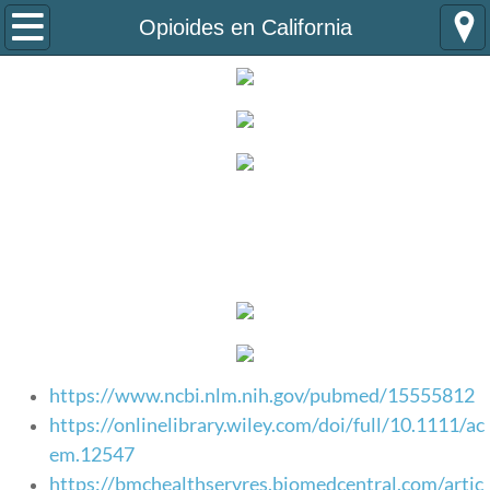
Home
Opioides en California
About Us
Programs
Naloxone Distribution Program
​California -
Opioide
Substance Use Navigator Program
Partners
Team
https://www.ncbi.nlm.nih.gov/pubmed/15555812
VISTA Alumni
https://onlinelibrary.wiley.com/doi/full/10.1111/ac
em.12547
Information
https://bmchealthservres.biomedcentral.com/artic