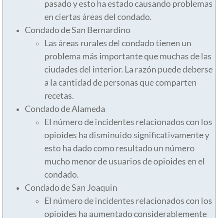
Jan 2023
pasado y esto ha estado causando problemas
en ciertas áreas del condado.
You can Become an Opioid Hero too
Condado de San Bernardino
Las áreas rurales del condado tienen un
Contact Us
problema más importante que muchas de las
ciudades del interior. La razón puede deberse
Español
a la cantidad de personas que comparten
recetas.
Contacta con Nosotros
Condado de Alameda
El número de incidentes relacionados con los
Medicamentos y Recursos Comunes
opioides ha disminuido significativamente y
esto ha dado como resultado un número
Estadísticas de Opioides
mucho menor de usuarios de opioides en el
condado.
Opioides en California
Condado de San Joaquin
El número de incidentes relacionados con los
Resource Library
opioides ha aumentado considerablemente