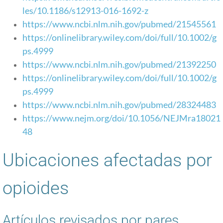
les/10.1186/s12913-016-1692-z
Provider Resources
https://www.ncbi.nlm.nih.gov/pubmed/21545561
https://onlinelibrary.wiley.com/doi/full/10.1002/g
Common Medications & Resources
ps.4999
https://www.ncbi.nlm.nih.gov/pubmed/21392250
Opioid Epidemic Hero of the Month
https://onlinelibrary.wiley.com/doi/full/10.1002/g
ps.4999
Jan 2021
https://www.ncbi.nlm.nih.gov/pubmed/28324483
https://www.nejm.org/doi/10.1056/NEJMra18021
Feb 2021
48
Mar 2021
Ubicaciones afectadas por
Apr 2021
opioides
May 2021
Artículos revisados ​​por pares
June 2021