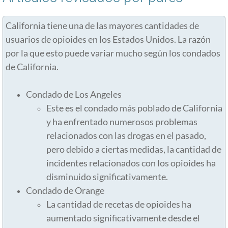
July 2021
California tiene una de las mayores cantidades de
usuarios de opioides en los Estados Unidos. La razón
Aug 2021
por la que esto puede variar mucho según los condados
de California.
Sept 2021
Condado de Los Angeles
Oct 2021
Este es el condado más poblado de California
y ha enfrentado numerosos problemas
Nov 2021
relacionados con las drogas en el pasado,
pero debido a ciertas medidas, la cantidad de
Dec 2021
incidentes relacionados con los opioides ha
disminuido significativamente.
Aug 2022
Condado de Orange
La cantidad de recetas de opioides ha
Nov 2022
aumentado significativamente desde el